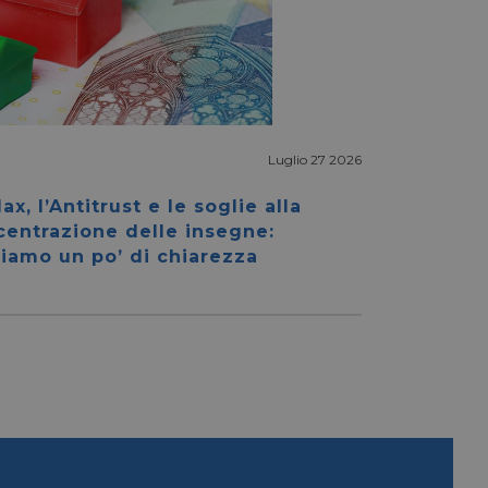
Luglio 27 2026
igazione sulle pagine
kie.
ax, l’Antitrust e le soglie alla
centrazione delle insegne:
iamo un po’ di chiarezza
ookie-Script.com per
dei visitatori. È
e-Script.com
e tra umani e bot.
fettuare rapporti
e tra umani e bot.
fettuare rapporti
sario