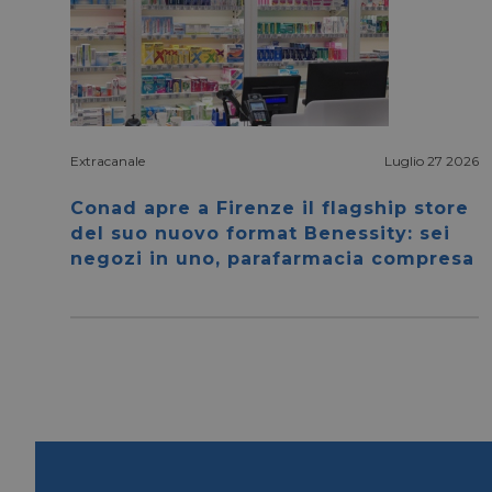
Extracanale
Luglio 27 2026
I cookie necessari con
e l'accesso alle aree 
Conad apre a Firenze il flagship store
del suo nuovo format Benessity: sei
NOME
negozi in uno, parafarmacia compresa
CookieScriptConse
__cf_bm
__cf_bm
_GRECAPTCHA