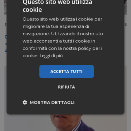
Questo sito web utilizza
cookie
Questo sito web utilizza i cookie per
Extracanale
Luglio 27 2026
migliorare la tua esperienza di
navigazione. Utilizzando il nostro sito
Conad apre a Firenze il flagship store del
web acconsenti a tutti i cookie in
suo nuovo format Benessity: sei negozi in
conformità con la nostra policy per i
uno, parafarmacia compresa
Leggi di più
cookie.
ACCETTA TUTTI
RIFIUTA
MOSTRA DETTAGLI
Necessari
Marketing