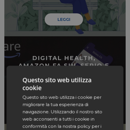
LEGGI
DIGITAL HEALTH,
AMAZON FA SUL SERIO E
DOPO PILLPACK PRENDE
Questo sito web utilizza
UN’ALTRA START UP
cookie
Questo sito web utilizza i cookie per
LEGGI
migliorare la tua esperienza di
navigazione. Utilizzando il nostro sito
web acconsenti a tutti i cookie in
conformità con la nostra policy per i