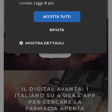
Leggi di più
cookie.
E ORA BNP PARIBAS SI
ACCETTA TUTTI
METTE A FARE LA
FARMACIA DEI SERVIZI. IN
RIFIUTA
BANCA
MOSTRA DETTAGLI
LEGGI
Necessari
Marketing
Non classificati
IL DIGITAL AVANZA: 1
ITALIANO SU 4 USA L’APP
PER CERCARE LA
FARMACIA APERTA
Necessari
Marketing
Non classificati