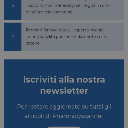
nuovo format Benessity: sei negozi in uno,
parafarmacia compresa
VISITOR_INFO1_LIVE
5 mesi 4
Google LLC
settimane
.youtube.com
Riordino farmaceutica, l’esperto: rischio
incompatibilità per l’emendamento sulle
catene
Iscriviti alla nostra
newsletter
VISITOR_PRIVACY_METADATA
5 mesi 4
YouTube
settimane
.youtube.com
Per restare aggiornato su tutti gli
articoli di Pharmacyscanner