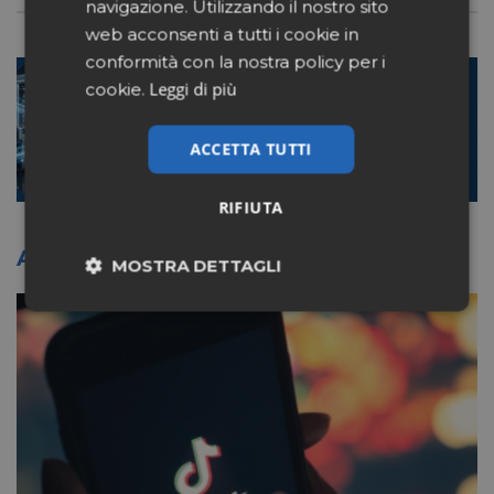
navigazione. Utilizzando il nostro sito
web acconsenti a tutti i cookie in
conformità con la nostra policy per i
Leggi di più
cookie.
ACCETTA TUTTI
RIFIUTA
Altri articoli sullo stesso tema
MOSTRA DETTAGLI
Necessari
Marketing
Non classificati