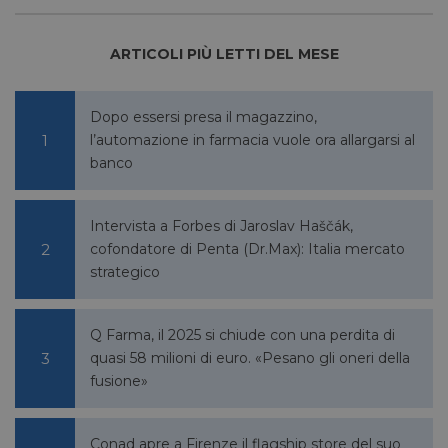
bcookie
1 anno
Microsoft
ARTICOLI PIÙ LETTI DEL MESE
Corporation
.linkedin.com
Dopo essersi presa il magazzino,
l’automazione in farmacia vuole ora allargarsi al
banco
lidc
1 giorno
Microsoft
Corporation
.linkedin.com
Intervista a Forbes di Jaroslav Haščák,
cofondatore di Penta (Dr.Max): Italia mercato
strategico
YSC
Sessione
Google LLC
.youtube.com
Q Farma, il 2025 si chiude con una perdita di
quasi 58 milioni di euro. «Pesano gli oneri della
fusione»
__Secure-ROLLOUT_TOKEN
.youtube.com
5 mesi 4
settimane
Conad apre a Firenze il flagship store del suo