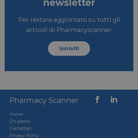
newsletter
Per restare aggiornato su tutti gli
articoli di Pharmacyscanner
bcookie
1 anno
Microsoft
Corporation
.linkedin.com
Iscriviti
lidc
1 giorno
Microsoft
Corporation
.linkedin.com
Pharmacy Scanner
YSC
Sessione
Google LLC
Home
.youtube.com
Chi siamo
Contattaci
Privacy Policy