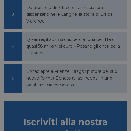
impost
cookie
Da titolare a direttrice di farmacia con
necessa
dispensario nelle Langhe: la storia di Eralda
(_GRE
quando
Viarengo
eseguit
scopo d
la sua a
rischi.
Q Farma, il 2025 si chiude con una perdita di
quasi 58 milioni di euro. «Pesano gli oneri della
fusione»
FORNITORE
NOME
SCADENZA
DESCRIZIONE
/
DOMINIO
Conad apre a Firenze il flagship store del suo
__Secure-
.youtube.com
5 mesi 4
/
FORNITORE
nuovo format Benessity: sei negozi in uno,
NOME
SCADENZA
YNID
settimane
DOMINIO
parafarmacia compresa
li_gc
5 mesi 4
LinkedIn
settimane
Corporation
.linkedin.com
Iscriviti alla nostra
_fbp
2 mesi 4
Meta Platform Inc.
settimane
.pharmacyscanner.it