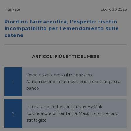
banner
cookie 
Interviste
Luglio 20 2026
Script
funzio
corrett
Riordino farmaceutica, l’esperto: rischio
__cf_bm
28 minuti
Cloudflare Inc.
Questo
incompatibilità per l’emendamento sulle
59 secondi
.vimeo.com
viene u
catene
per dis
tra uma
Ciò è
vantag
il sito 
fine di
ARTICOLI PIÙ LETTI DEL MESE
rapporti
sull'uti
proprio
Dopo essersi presa il magazzino,
__cf_bm
29 minuti
Cloudflare Inc.
Questo
56 secondi
.linkedin.com
viene u
l’automazione in farmacia vuole ora allargarsi al
per dis
banco
tra uma
Ciò è
vantag
il sito 
fine di
Intervista a Forbes di Jaroslav Haščák,
rapporti
cofondatore di Penta (Dr.Max): Italia mercato
sull'uti
proprio
strategico
_GRECAPTCHA
5 mesi 4
Google LLC
Google
settimane
www.google.com
reCAP