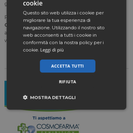
cookie
giusti.
Questo sito web utilizza i cookie per
Per maggiori informazioni
potete trovarci a
migliorare la tua esperienza di
Cosmofarma al Pad. 29 – Stand: C35/D36
. Per
navigazione. Utilizzando il nostro sito
approfondire la tematica in programma anche
web acconsenti a tutti i cookie in
workshop e attività ludiche studiate ad hoc.
conformità con la nostra policy per i
Leggi di più
cookie.
ACCETTA TUTTI
RIFIUTA
MOSTRA DETTAGLI
Necessari
Marketing