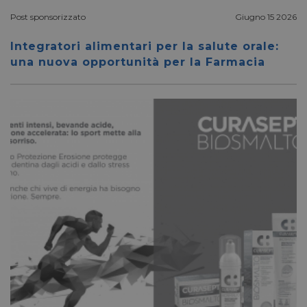
settimane
.pharmacyscanner.it
Post sponsorizzato
Giugno 15 2026
Integratori alimentari per la salute orale:
una nuova opportunità per la Farmacia
bcookie
1 anno
Microsoft
Corporation
.linkedin.com
lidc
1 giorno
Microsoft
Corporation
.linkedin.com
YSC
Sessione
Google LLC
.youtube.com