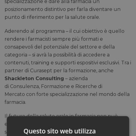
specializzazione e dare alla farmacia un
posizionamento distintivo per farla diventare un
punto di riferimento per la salute orale.
Aderendo al programma – il cui obiettivo è quello
rendere i farmacisti sempre più formati e
consapevoli del potenziale del settore e della
categoria – si avrà la possibilità di accedere a
contenuti, training e supporti espositivi esclusivi. Tra i
partner di Curasept per la formazione, anche
Shackleton Consulting
– azienda
di Consulenza, Formazione e Ricerche di
Mercato con forte specializzazione nel mondo della
farmacia.
Il futuro della salute orale in farmacia non può
essere lasciato al caso. Le opportunità ci sono, ma
Questo sito web utilizza
spetta alle farmacie coglierle, a partire dai numeri