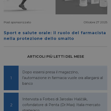
__Secure-ROLLOUT_TOKEN
.youtube.com
5 mesi 4
settimane
Post sponsorizzato
Ottobre 27 2025
Sport e salute orale: il ruolo del farmacista
nella protezione dello smalto
VISITOR_INFO1_LIVE
5 mesi 4
Google LLC
settimane
.youtube.com
ARTICOLI PIÙ LETTI DEL MESE
Dopo essersi presa il magazzino,
l’automazione in farmacia vuole ora allargarsi al
banco
Intervista a Forbes di Jaroslav Haščák,
cofondatore di Penta (Dr.Max): Italia mercato
VISITOR_PRIVACY_METADATA
5 mesi 4
YouTube
settimane
.youtube.com
strategico