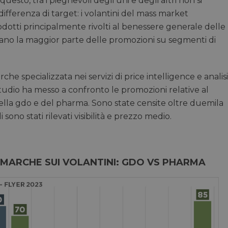
uesto, tra i pieghevoli degli uni e degli altri non si
 differenza di target: i volantini del mass market
ti principalmente rivolti al benessere generale delle
rano la maggior parte delle promozioni su segmenti di
he specializzata nei servizi di price intelligence e analisi
 studio ha messo a confronto le promozioni relative al
della gdo e del pharma. Sono state censite oltre duemila
ono stati rilevati visibilità e prezzo medio.
I MARCHE SUI VOLANTINI: GDO VS PHARMA