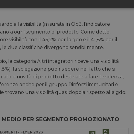
sari
Marketing
Non cla
rdo alla visibilità (misurata in Qp3, l’indicatore
ervano a ogni segmento di prodotto. Come detto,
e visibilità con il 43,2% per la gdo e il 41,8% per il
, le due classifiche divergono sensibilmente.
Necessari
Marketing
Non classificati
, la categoria Altri integratori riceve una visibilità
tribuiscono a rendere fruibile il sito web abilitandone funzionalità di base quali la nav
protette del sito. Il sito web non è in grado di funzionare correttamente senza questi coo
8%): la spiegazione può risiedere nel fatto che si
/
FORNITORE
cato e novità di prodotto destinate a fare tendenza,
SCADENZA
DESCRIZIONE
DOMINIO
ifferenze anche per il gruppo Rinforzi immunitari e
nt
5 mesi 3
CookieScript
Questo cookie viene utilizzato dal servizio C
e trovano una visibilità quasi doppia rispetto alla gdo.
settimane
pharmacyscanner.it
ricordare le preferenze di consenso sui cookie 
necessario che il banner dei cookie di Cooki
funzioni correttamente.
28 minuti
Cloudflare Inc.
Questo cookie viene utilizzato per distinguer
59 secondi
.vimeo.com
Ciò è vantaggioso per il sito Web, al fine di ef
O MEDIO PER SEGMENTO PROMOZIONATO
validi sull'utilizzo del proprio sito Web.
29 minuti
Cloudflare Inc.
Questo cookie viene utilizzato per distinguer
56 secondi
.linkedin.com
Ciò è vantaggioso per il sito Web, al fine di ef