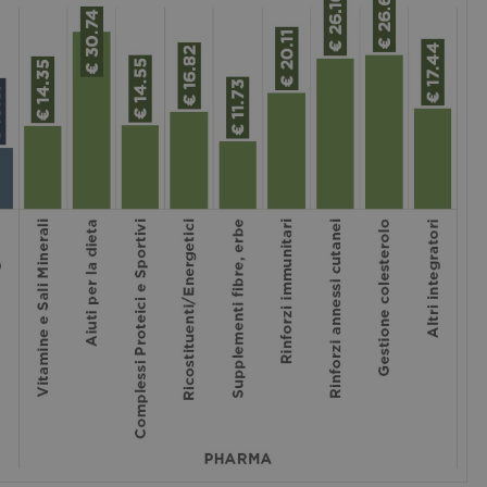
validi sull'utilizzo del proprio sito Web.
5 mesi 4
Google LLC
Google reCAPTCHA imposta un cookie neces
settimane
www.google.com
(_GRECAPTCHA) quando viene eseguito allo s
sua analisi dei rischi.
/
SCADENZA
DE
FORNITORE
DOMINIO
/
FORNITORE
SCADENZA
DESCRIZIONE
.youtube.com
5 mesi 4 settimane
DOMINIO
5 mesi 4
LinkedIn
Utilizzato per memorizzare il consen
settimane
all'uso dei cookie per scopi non esse
Corporation
.linkedin.com
2 mesi 4
Meta Platform Inc.
Utilizzato da Facebook per fornire un
settimane
.pharmacyscanner.it
pubblicitari come offerte in tempo re
di terze parti
1 anno
Microsoft
Si tratta di un cookie di prima part
per la condivisione del contenuto de
Corporation
social media.
.linkedin.com
1 giorno
Microsoft
Si tratta di un cookie di prima part
che garantisce il corretto funzionam
Corporation
Web.
.linkedin.com
Sessione
Google LLC
Questo cookie è impostato da YouTu
.youtube.com
traccia delle visualizzazioni dei vide