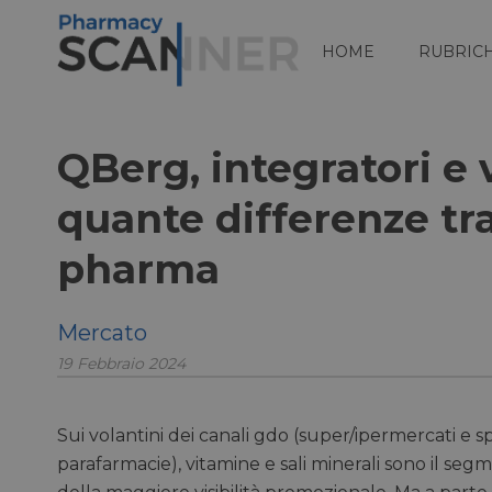
HOME
RUBRIC
QBerg, integratori e 
quante differenze tra
pharma
Mercato
19 Febbraio 2024
Sui volantini dei canali gdo (super/ipermercati e s
parafarmacie), vitamine e sali minerali sono il seg