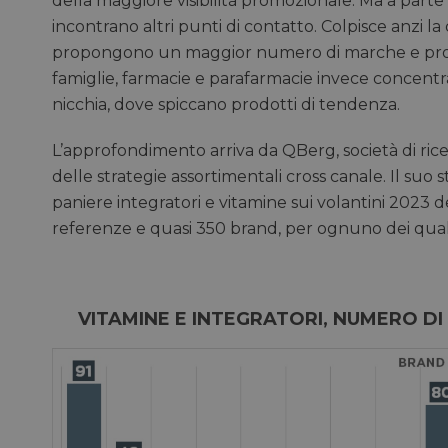
della maggiore visibilità promozionale. Ma a parte q
incontrano altri punti di contatto. Colpisce anzi la
propongono un maggior numero di marche e prodot
famiglie, farmacie e parafarmacie invece concent
nicchia, dove spiccano prodotti di tendenza.
L’approfondimento arriva da QBerg, società di ricerc
delle strategie assortimentali cross canale. Il suo
paniere integratori e vitamine sui volantini 2023 
referenze e quasi 350 brand, per ognuno dei quali s
VITAMINE E INTEGRATORI, NUMERO D