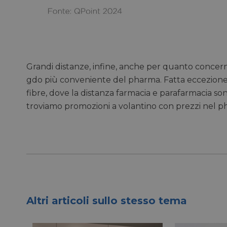
__Secure-ROLLOU
VISITOR_INFO1_LIV
Grandi distanze, infine, anche per quanto concern
gdo più conveniente del pharma. Fatta eccezione
VISITOR_PRIVACY_
fibre, dove la distanza farmacia e parafarmacia sono
troviamo promozioni a volantino con prezzi nel ph
Altri articoli sullo stesso tema