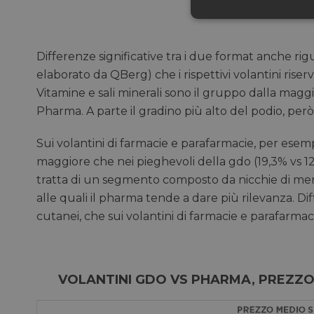
Neces
Differenze significative tra i due format anche rigua
elaborato da QBerg) che i rispettivi volantini ris
Vitamine e sali minerali sono il gruppo dalla maggior
Pharma. A parte il gradino più alto del podio, però
Sui volantini di farmacie e parafarmacie, per esempio
I cookie necessari con
e l'accesso alle aree 
maggiore che nei pieghevoli della gdo (19,3% vs 12,
tratta di un segmento composto da nicchie di mer
NOME
alle quali il pharma tende a dare più rilevanza. D
CookieScriptConse
cutanei, che sui volantini di farmacie e parafarmaci
__cf_bm
VOLANTINI GDO VS PHARMA, PREZZ
__cf_bm