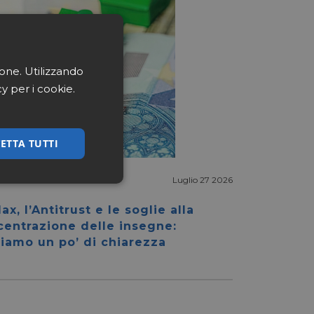
ione. Utilizzando
cy per i cookie.
ETTA TUTTI
Luglio 27 2026
ssificati
ax, l’Antitrust e le soglie alla
centrazione delle insegne:
iamo un po’ di chiarezza
igazione sulle pagine