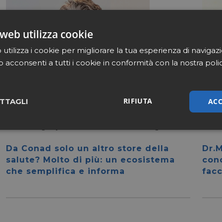
web utilizza cookie
utilizza i cookie per migliorare la tua esperienza di navigaz
b acconsenti a tutti i cookie in conformità con la nostra poli
RIFIUTA
ACC
TTAGLI
Scanner Longevity
Luglio 27 2026
Filiera
sari
Marketing
Non cla
Da Conad solo un altro store della
Dr.M
salute? Molto di più: un ecosistema
con
che semplifica e informa
facc
Necessari
Marketing
Non classificati
tribuiscono a rendere fruibile il sito web abilitandone funzionalità di base quali la nav