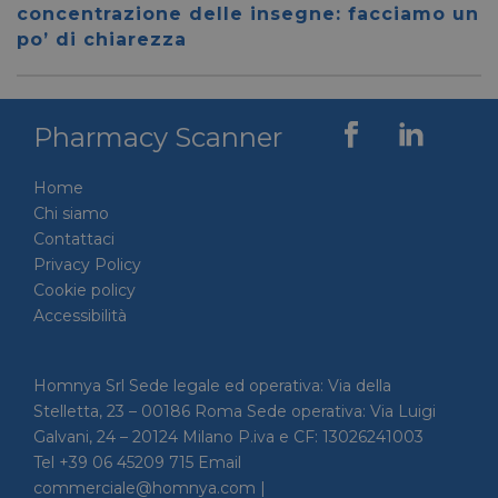
59 secondi
.vimeo.com
viene u
concentrazione delle insegne: facciamo un
per dis
tra uma
po’ di chiarezza
Ciò è
vantag
il sito 
fine di
rapporti
Pharmacy Scanner
sull'uti
proprio
__cf_bm
29 minuti
Cloudflare Inc.
Questo
Home
56 secondi
.linkedin.com
viene u
per dis
Chi siamo
tra uma
Contattaci
Ciò è
vantag
Privacy Policy
il sito 
fine di
Cookie policy
rapporti
Accessibilità
sull'uti
proprio
_GRECAPTCHA
5 mesi 4
Google LLC
Google
settimane
www.google.com
reCAP
Homnya Srl Sede legale ed operativa: Via della
impost
Stelletta, 23 – 00186 Roma Sede operativa: Via Luigi
cookie
necessa
Galvani, 24 – 20124 Milano P.iva e CF: 13026241003
(_GRE
quando
Tel +39 06 45209 715 Email
eseguit
commerciale@homnya.com |
scopo d