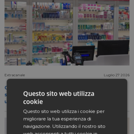
Extracanale
Luglio 27 2026
Conad apre a Firenze il flagship store del
Questo sito web utilizza
suo nuovo format Benessity: sei negozi in
cookie
uno, parafarmacia compresa
Questo sito web utilizza i cookie per
migliorare la tua esperienza di
navigazione. Utilizzando il nostro sito
web acconsenti a tutti i cookie in