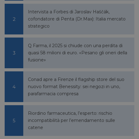
Intervista a Forbes di Jaroslav Haščák,
cofondatore di Penta (Dr.Max): Italia mercato
lidc
1 giorno
Microsoft
strategico
Corporation
.linkedin.com
Q Farma, il 2025 si chiude con una perdita di
quasi 58 milioni di euro. «Pesano gli oneri della
fusione»
YSC
Sessione
Google LLC
.youtube.com
Conad apre a Firenze il flagship store del suo
nuovo format Benessity: sei negozi in uno,
parafarmacia compresa
__Secure-ROLLOUT_TOKEN
.youtube.com
5 mesi 4
settimane
Riordino farmaceutica, l’esperto: rischio
incompatibilità per l’emendamento sulle
catene
VISITOR_INFO1_LIVE
5 mesi 4
Google LLC