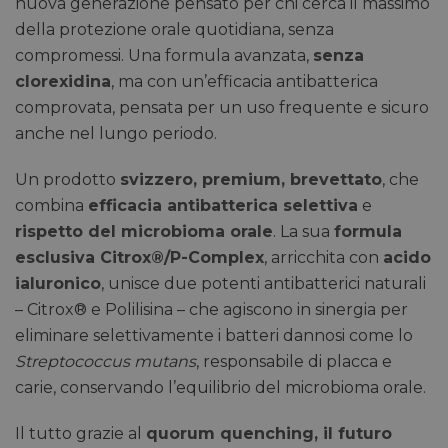
nuova generazione pensato per chi cerca il massimo
della protezione orale quotidiana, senza
compromessi. Una formula avanzata,
senza
clorexidina
, ma con un’efficacia antibatterica
comprovata, pensata per un uso frequente e sicuro
anche nel lungo periodo.
Un prodotto
svizzero, premium, brevettato
, che
combina
efficacia antibatterica selettiva
e
rispetto del microbioma orale
. La sua
formula
esclusiva Citrox®/P-Complex
, arricchita con
acido
ialuronico
, unisce due potenti antibatterici naturali
– Citrox® e Polilisina – che agiscono in sinergia per
eliminare selettivamente i batteri dannosi come lo
Streptococcus mutans
, responsabile di placca e
carie, conservando l’equilibrio del microbioma orale.
Il tutto grazie al
quorum quenching, il futuro