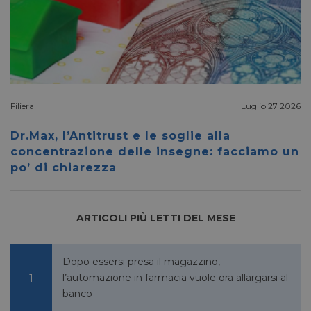
FORNITORE
NOME
SCADENZA
DESCRIZIONE
/
DOMINIO
__Secure-
.youtube.com
5 mesi 4
/
FORNITORE
NOME
SCADENZA
YNID
settimane
DOMINIO
li_gc
5 mesi 4
LinkedIn
Filiera
Luglio 27 2026
settimane
Corporation
.linkedin.com
Dr.Max, l’Antitrust e le soglie alla
concentrazione delle insegne: facciamo un
po’ di chiarezza
_fbp
2 mesi 4
Meta Platform Inc.
settimane
.pharmacyscanner.it
ARTICOLI PIÙ LETTI DEL MESE
Dopo essersi presa il magazzino,
bcookie
1 anno
Microsoft
l’automazione in farmacia vuole ora allargarsi al
Corporation
banco
.linkedin.com