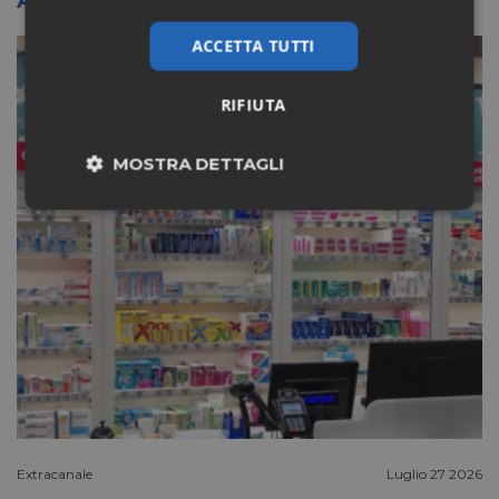
ACCETTA TUTTI
RIFIUTA
MOSTRA DETTAGLI
Necessari
Marketing
Non classificati
Necessari
Marketing
Non classificati
Extracanale
Luglio 27 2026
I cookie necessari contribuiscono a rendere fruibile il