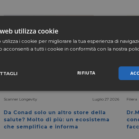
web utilizza cookie
utilizza i cookie per migliorare la tua esperienza di navigaz
b acconsenti a tutti i cookie in conformità con la nostra poli
RIFIUTA
ACC
TTAGLI
sari
Marketing
Non cla
Scanner Longevity
Luglio 27 2026
Filiera
Da Conad solo un altro store della
Dr.M
salute? Molto di più: un ecosistema
con
che semplifica e informa
facc
Necessari
Marketing
Non classificati