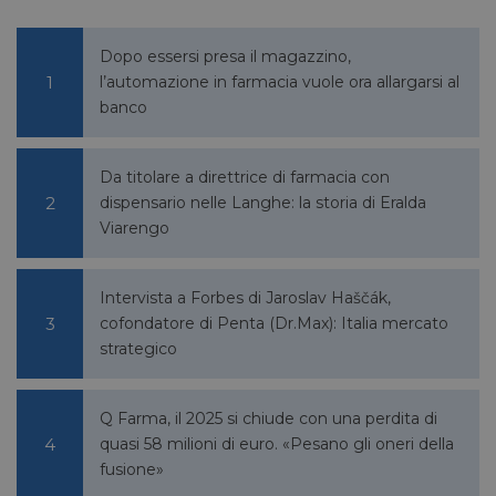
bcookie
1 anno
Microsoft
Corporation
.linkedin.com
Dopo essersi presa il magazzino,
l’automazione in farmacia vuole ora allargarsi al
banco
lidc
1 giorno
Microsoft
Corporation
Da titolare a direttrice di farmacia con
.linkedin.com
dispensario nelle Langhe: la storia di Eralda
Viarengo
YSC
Sessione
Google LLC
Intervista a Forbes di Jaroslav Haščák,
.youtube.com
cofondatore di Penta (Dr.Max): Italia mercato
strategico
__Secure-ROLLOUT_TOKEN
.youtube.com
5 mesi 4
settimane
Q Farma, il 2025 si chiude con una perdita di
quasi 58 milioni di euro. «Pesano gli oneri della
fusione»