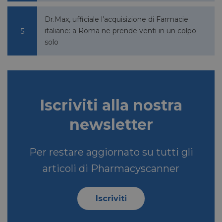
Dr.Max, ufficiale l’acquisizione di Farmacie
VISITOR_INFO1_LIVE
5 mesi 4
Google LLC
italiane: a Roma ne prende venti in un colpo
settimane
.youtube.com
solo
Iscriviti alla nostra
newsletter
Per restare aggiornato su tutti gli
VISITOR_PRIVACY_METADATA
5 mesi 4
YouTube
settimane
.youtube.com
articoli di Pharmacyscanner
Iscriviti