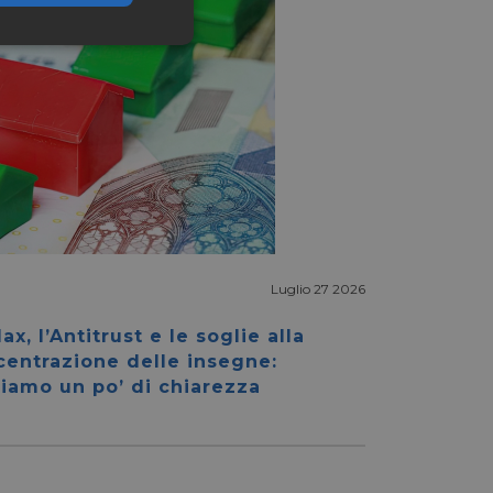
ssificati
igazione sulle pagine
kie.
Luglio 27 2026
ax, l’Antitrust e le soglie alla
ookie-Script.com per
centrazione delle insegne:
dei visitatori. È
e-Script.com
iamo un po’ di chiarezza
e tra umani e bot.
fettuare rapporti
e tra umani e bot.