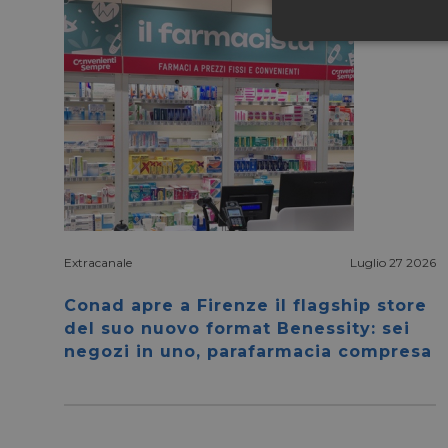
Neces
I cookie necessari con
e l'accesso alle aree 
Extracanale
Luglio 27 2026
NOME
Conad apre a Firenze il flagship store
CookieScriptConse
del suo nuovo format Benessity: sei
negozi in uno, parafarmacia compresa
__cf_bm
__cf_bm