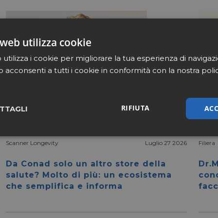
web utilizza cookie
utilizza i cookie per migliorare la tua esperienza di navigaz
b acconsenti a tutti i cookie in conformità con la nostra poli
RIFIUTA
ACC
TTAGLI
sari
Marketing
Non cla
Scanner Longevity
Luglio 27 2026
Filiera
Da Conad solo un altro store della
Dr.M
salute? Molto di più: un ecosistema
con
che semplifica e informa
facc
Necessari
Marketing
Non classificati