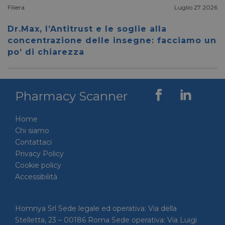
Filiera
Luglio 27 2026
__cf_bm
28 minuti
Cloudflare Inc.
Questo
59 secondi
.vimeo.com
viene u
per dis
Dr.Max, l’Antitrust e le soglie alla
tra uma
concentrazione delle insegne: facciamo un
Ciò è
vantag
po’ di chiarezza
il sito 
fine di
rapporti
sull'uti
proprio
Pharmacy Scanner
__cf_bm
29 minuti
Cloudflare Inc.
Questo
56 secondi
.linkedin.com
viene u
per dis
Home
tra uma
Ciò è
Chi siamo
vantag
il sito 
Contattaci
fine di
Privacy Policy
rapporti
sull'uti
Cookie policy
proprio
Accessibilità
_GRECAPTCHA
5 mesi 4
Google LLC
Google
settimane
www.google.com
reCAP
impost
cookie
Homnya Srl Sede legale ed operativa: Via della
necessa
(_GRE
Stelletta, 23 – 00186 Roma Sede operativa: Via Luigi
quando