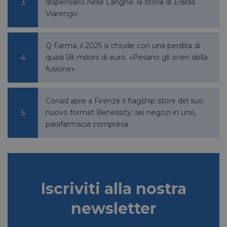
dispensario nelle Langhe: la storia di Eralda
Corporation
.linkedin.com
Viarengo
Q Farma, il 2025 si chiude con una perdita di
quasi 58 milioni di euro. «Pesano gli oneri della
YSC
Sessione
Google LLC
.youtube.com
fusione»
Conad apre a Firenze il flagship store del suo
__Secure-ROLLOUT_TOKEN
.youtube.com
5 mesi 4
nuovo format Benessity: sei negozi in uno,
settimane
parafarmacia compresa
VISITOR_INFO1_LIVE
5 mesi 4
Google LLC
Iscriviti alla nostra
settimane
.youtube.com
newsletter