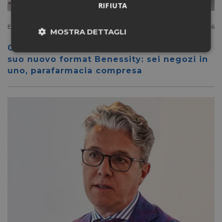
RIFIUTA
Extracanale
Luglio 27 2026
MOSTRA DETTAGLI
Conad apre a Firenze il flagship store del
Necessari
Marketing
suo nuovo format Benessity: sei negozi in
uno, parafarmacia compresa
Non classificati
Necessari
Marketing
Non classificati
I cookie necessari contribuiscono a rendere fruibile il
sito web abilitandone funzionalità di base quali la
navigazione sulle pagine e l'accesso alle aree
protette del sito. Il sito web non è in grado di
funzionare correttamente senza questi cookie.