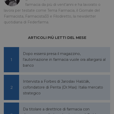
__Secure-
.youtube.com
5 mesi 4
/
FORNITORE
farmacia da più di vent'anni e ha lavorato o
NOME
SCADENZA
YNID
settimane
DOMINIO
lavora per testate come Tema Farmacia, il Giornale del
li_gc
5 mesi 4
LinkedIn
Farmacista, Farmacista33 e Filodiretto, la newsletter
settimane
Corporation
quotidiana di Federfarma.
.linkedin.com
ARTICOLI PIÙ LETTI DEL MESE
_fbp
2 mesi 4
Meta Platform Inc.
settimane
.pharmacyscanner.it
Dopo essersi presa il magazzino,
l’automazione in farmacia vuole ora allargarsi al
banco
bcookie
1 anno
Microsoft
Intervista a Forbes di Jaroslav Haščák,
Corporation
cofondatore di Penta (Dr.Max): Italia mercato
.linkedin.com
strategico
Da titolare a direttrice di farmacia con
lidc
1 giorno
Microsoft