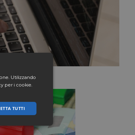
ione. Utilizzando
cy per i cookie.
ETTA TUTTI
ssificati