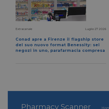
Extracanale
Luglio 27 2026
I cookie necessari con
Conad apre a Firenze il flagship store
e l'accesso alle aree 
del suo nuovo format Benessity: sei
NOME
negozi in uno, parafarmacia compresa
CookieScriptConse
__cf_bm
__cf_bm
_GRECAPTCHA
Pharmacy Scanner
Ho