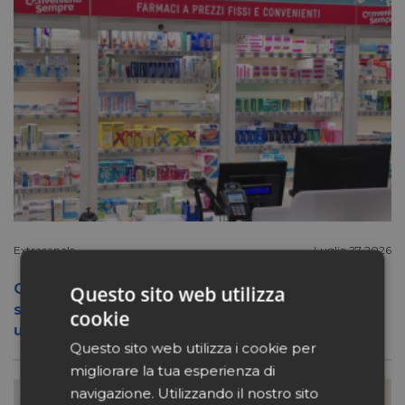
Extracanale
Luglio 27 2026
Conad apre a Firenze il flagship store del
Questo sito web utilizza
suo nuovo format Benessity: sei negozi in
cookie
uno, parafarmacia compresa
Questo sito web utilizza i cookie per
migliorare la tua esperienza di
navigazione. Utilizzando il nostro sito