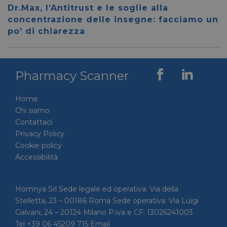
__cf_bm
28 minuti
Cloudflare Inc.
Questo
Dr.Max, l’Antitrust e le soglie alla
59 secondi
.vimeo.com
viene u
per dis
concentrazione delle insegne: facciamo un
tra uma
po’ di chiarezza
Ciò è
vantag
il sito 
fine di
rapporti
sull'uti
Pharmacy Scanner
proprio
__cf_bm
29 minuti
Cloudflare Inc.
Questo
56 secondi
.linkedin.com
viene u
Home
per dis
tra uma
Chi siamo
Ciò è
Contattaci
vantag
il sito 
Privacy Policy
fine di
rapporti
Cookie policy
sull'uti
Accessibilità
proprio
_GRECAPTCHA
5 mesi 4
Google LLC
Google
settimane
www.google.com
reCAP
impost
Homnya Srl Sede legale ed operativa: Via della
cookie
Stelletta, 23 – 00186 Roma Sede operativa: Via Luigi
necessa
(_GRE
Galvani, 24 – 20124 Milano P.iva e CF: 13026241003
quando
eseguit
Tel +39 06 45209 715 Email