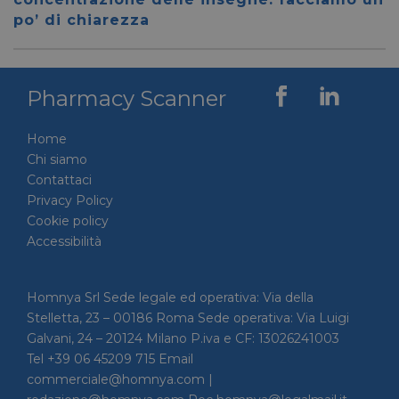
per dis
po’ di chiarezza
tra uma
Ciò è
vantag
il sito 
fine di
rapporti
Pharmacy Scanner
sull'uti
proprio
__cf_bm
29 minuti
Cloudflare Inc.
Questo
Home
56 secondi
.linkedin.com
viene u
Chi siamo
per dis
tra uma
Contattaci
Ciò è
Privacy Policy
vantag
il sito 
Cookie policy
fine di
rapporti
Accessibilità
sull'uti
proprio
_GRECAPTCHA
5 mesi 4
Google LLC
Google
Homnya Srl Sede legale ed operativa: Via della
settimane
www.google.com
reCAP
impost
Stelletta, 23 – 00186 Roma Sede operativa: Via Luigi
cookie
Galvani, 24 – 20124 Milano P.iva e CF: 13026241003
necessa
(_GRE
Tel +39 06 45209 715 Email
quando
eseguit
commerciale@homnya.com |
scopo d