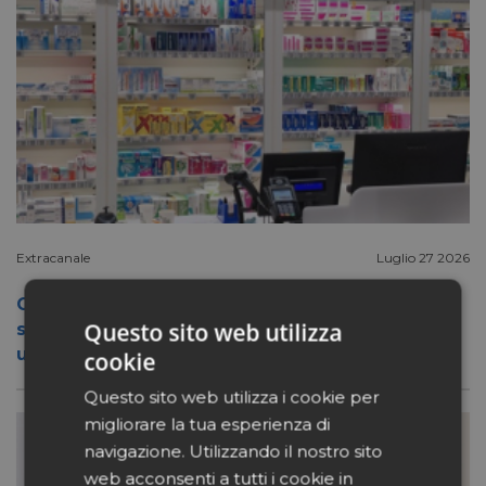
Extracanale
Luglio 27 2026
Conad apre a Firenze il flagship store del
Questo sito web utilizza
suo nuovo format Benessity: sei negozi in
uno, parafarmacia compresa
cookie
Questo sito web utilizza i cookie per
migliorare la tua esperienza di
navigazione. Utilizzando il nostro sito
web acconsenti a tutti i cookie in