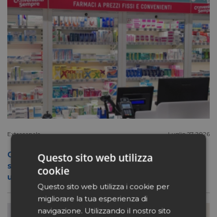
Extracanale
Luglio 27 2026
Conad apre a Firenze il flagship store del
Questo sito web utilizza
suo nuovo format Benessity: sei negozi in
cookie
uno, parafarmacia compresa
Questo sito web utilizza i cookie per
migliorare la tua esperienza di
navigazione. Utilizzando il nostro sito