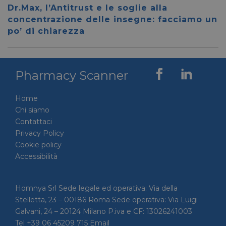
__cf_bm
28 minuti
Cloudflare Inc.
Questo
Dr.Max, l’Antitrust e le soglie alla
59 secondi
.vimeo.com
viene u
per dis
concentrazione delle insegne: facciamo un
tra uma
po’ di chiarezza
Ciò è
vantag
il sito 
fine di
rapporti
sull'uti
Pharmacy Scanner
proprio
__cf_bm
29 minuti
Cloudflare Inc.
Questo
56 secondi
.linkedin.com
viene u
Home
per dis
tra uma
Chi siamo
Ciò è
Contattaci
vantag
il sito 
Privacy Policy
fine di
rapporti
Cookie policy
sull'uti
Accessibilità
proprio
_GRECAPTCHA
5 mesi 4
Google LLC
Google
settimane
www.google.com
reCAP
impost
Homnya Srl Sede legale ed operativa: Via della
cookie
Stelletta, 23 – 00186 Roma Sede operativa: Via Luigi
necessa
(_GRE
Galvani, 24 – 20124 Milano P.iva e CF: 13026241003
quando
eseguit
Tel +39 06 45209 715 Email