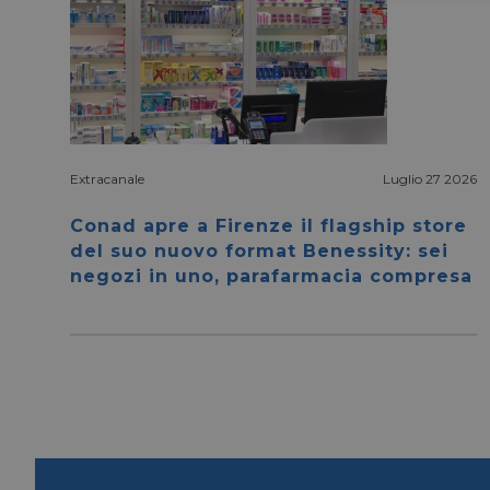
Extracanale
Luglio 27 2026
I cookie necessari con
e l'accesso alle aree 
Conad apre a Firenze il flagship store
NOME
del suo nuovo format Benessity: sei
negozi in uno, parafarmacia compresa
CookieScriptConse
__cf_bm
__cf_bm
_GRECAPTCHA