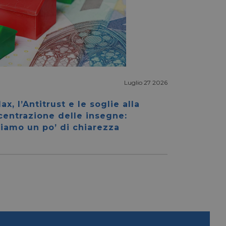
Luglio 27 2026
igazione sulle pagine
kie.
ax, l’Antitrust e le soglie alla
centrazione delle insegne:
iamo un po’ di chiarezza
ookie-Script.com per
dei visitatori. È
e-Script.com
e tra umani e bot.
fettuare rapporti
e tra umani e bot.
fettuare rapporti