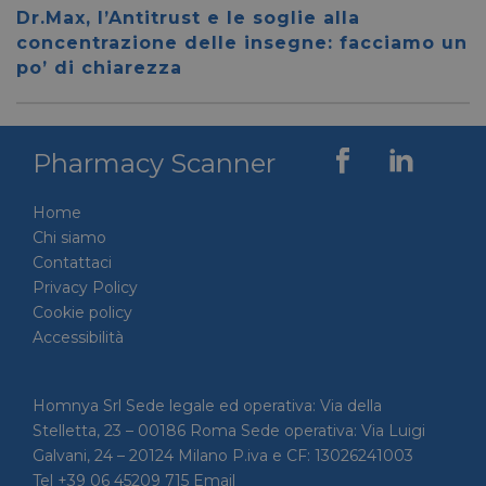
__cf_bm
28 minuti
Cloudflare Inc.
Questo
Dr.Max, l’Antitrust e le soglie alla
59 secondi
.vimeo.com
viene u
per dis
concentrazione delle insegne: facciamo un
tra uma
po’ di chiarezza
Ciò è
vantag
il sito 
fine di
rapporti
sull'uti
Pharmacy Scanner
proprio
__cf_bm
29 minuti
Cloudflare Inc.
Questo
56 secondi
.linkedin.com
viene u
Home
per dis
tra uma
Chi siamo
Ciò è
Contattaci
vantag
il sito 
Privacy Policy
fine di
rapporti
Cookie policy
sull'uti
Accessibilità
proprio
_GRECAPTCHA
5 mesi 4
Google LLC
Google
settimane
www.google.com
reCAP
impost
Homnya Srl Sede legale ed operativa: Via della
cookie
Stelletta, 23 – 00186 Roma Sede operativa: Via Luigi
necessa
(_GRE
Galvani, 24 – 20124 Milano P.iva e CF: 13026241003
quando
eseguit
Tel +39 06 45209 715 Email