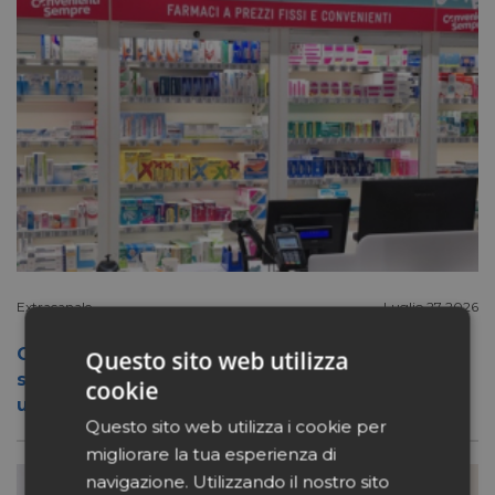
Extracanale
Luglio 27 2026
Conad apre a Firenze il flagship store del
Questo sito web utilizza
suo nuovo format Benessity: sei negozi in
cookie
uno, parafarmacia compresa
Questo sito web utilizza i cookie per
migliorare la tua esperienza di
navigazione. Utilizzando il nostro sito