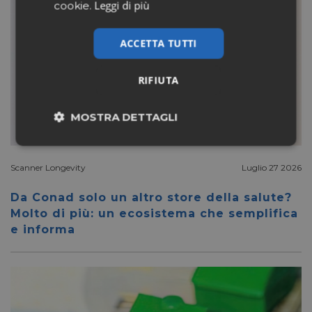
Leggi di più
cookie.
ACCETTA TUTTI
RIFIUTA
MOSTRA DETTAGLI
Necessari
Marketing
Scanner Longevity
Luglio 27 2026
Da Conad solo un altro store della salute?
Non classificati
Molto di più: un ecosistema che semplifica
e informa
Necessari
Marketing
Non classificati