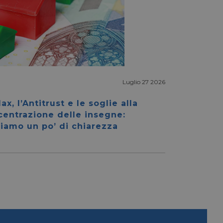
Luglio 27 2026
igazione sulle pagine
kie.
ax, l’Antitrust e le soglie alla
centrazione delle insegne:
iamo un po’ di chiarezza
ookie-Script.com per
dei visitatori. È
e-Script.com
e tra umani e bot.
fettuare rapporti
e tra umani e bot.
fettuare rapporti