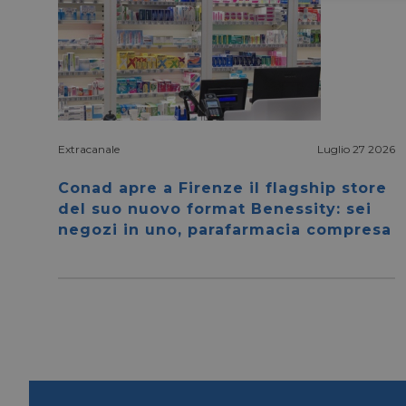
Extracanale
Luglio 27 2026
I cookie necessari con
e l'accesso alle aree 
Conad apre a Firenze il flagship store
NOME
del suo nuovo format Benessity: sei
negozi in uno, parafarmacia compresa
CookieScriptConse
__cf_bm
__cf_bm