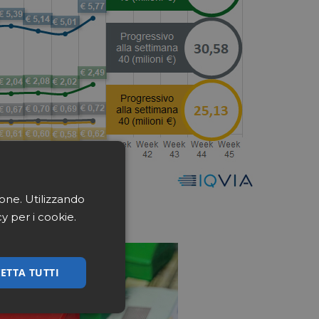
ione. Utilizzando
cy per i cookie.
ETTA TUTTI
ssificati