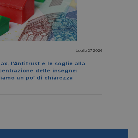
Luglio 27 2026
igazione sulle pagine
kie.
ax, l’Antitrust e le soglie alla
centrazione delle insegne:
iamo un po’ di chiarezza
ookie-Script.com per
dei visitatori. È
e-Script.com
e tra umani e bot.
fettuare rapporti
e tra umani e bot.
fettuare rapporti