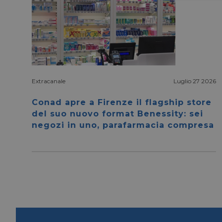
Extracanale
Luglio 27 2026
I cookie necessari con
e l'accesso alle aree 
Conad apre a Firenze il flagship store
NOME
del suo nuovo format Benessity: sei
negozi in uno, parafarmacia compresa
CookieScriptConse
__cf_bm
__cf_bm
_GRECAPTCHA