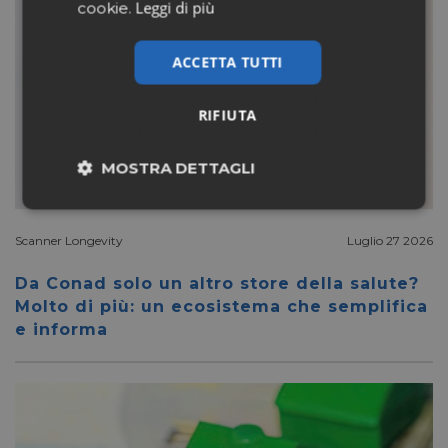
Leggi di più
cookie.
ACCETTA TUTTI
RIFIUTA
MOSTRA DETTAGLI
Necessari
Marketing
Scanner Longevity
Luglio 27 2026
Da Conad solo un altro store della salute?
Non classificati
Molto di più: un ecosistema che semplifica
e informa
Necessari
Marketing
Non classificati