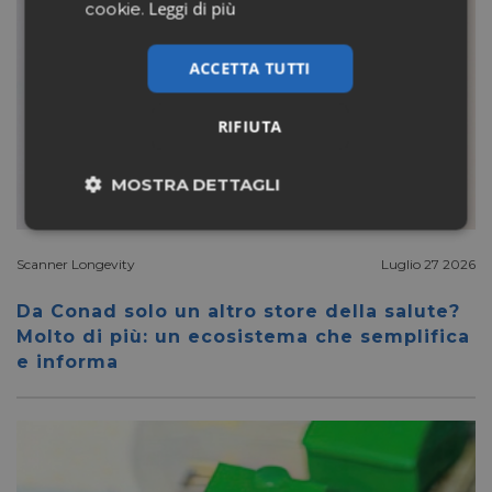
Leggi di più
cookie.
ACCETTA TUTTI
RIFIUTA
MOSTRA DETTAGLI
Necessari
Marketing
Scanner Longevity
Luglio 27 2026
Da Conad solo un altro store della salute?
Non classificati
Molto di più: un ecosistema che semplifica
e informa
Necessari
Marketing
Non classificati