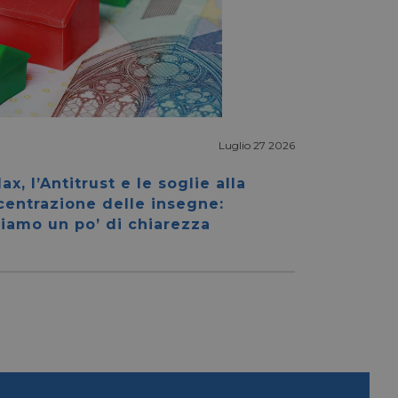
Luglio 27 2026
igazione sulle pagine
kie.
ax, l’Antitrust e le soglie alla
centrazione delle insegne:
iamo un po’ di chiarezza
ookie-Script.com per
dei visitatori. È
e-Script.com
e tra umani e bot.
fettuare rapporti
e tra umani e bot.
fettuare rapporti