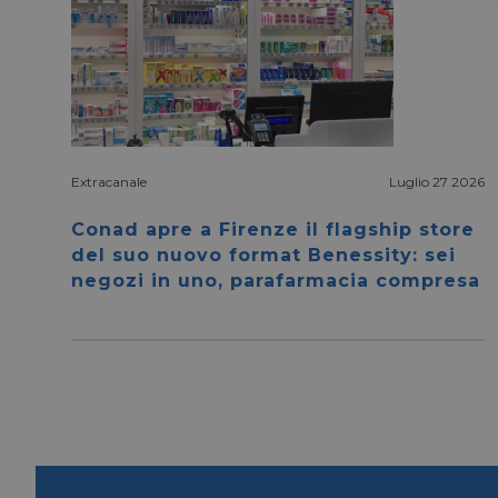
Extracanale
Luglio 27 2026
I cookie necessari con
e l'accesso alle aree 
Conad apre a Firenze il flagship store
NOME
del suo nuovo format Benessity: sei
negozi in uno, parafarmacia compresa
CookieScriptConse
__cf_bm
__cf_bm
_GRECAPTCHA