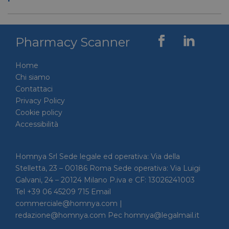
tra uma
Ciò è
vantag
il sito 
fine di
Pharmacy Scanner
rapporti
sull'uti
proprio
Home
__cf_bm
29 minuti
Cloudflare Inc.
Questo
Chi siamo
56 secondi
.linkedin.com
viene u
per dis
Contattaci
tra uma
Ciò è
Privacy Policy
vantag
Cookie policy
il sito 
fine di
Accessibilità
rapporti
sull'uti
proprio
Homnya Srl Sede legale ed operativa: Via della
_GRECAPTCHA
5 mesi 4
Google LLC
Google
settimane
www.google.com
reCAP
Stelletta, 23 – 00186 Roma Sede operativa: Via Luigi
impost
cookie
Galvani, 24 – 20124 Milano P.iva e CF: 13026241003
necessa
Tel +39 06 45209 715 Email
(_GRE
quando
commerciale@homnya.com |
eseguit
redazione@homnya.com Pec homnya@legalmail.it
scopo d
la sua a