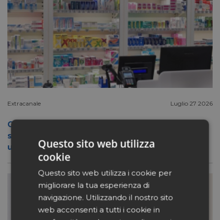
Extracanale
Luglio 27 2026
Conad apre a Firenze il flagship store del
suo nuovo format Benessity: sei negozi in
Questo sito web utilizza
uno, parafarmacia compresa
cookie
Questo sito web utilizza i cookie per
migliorare la tua esperienza di
navigazione. Utilizzando il nostro sito
web acconsenti a tutti i cookie in