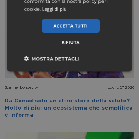
conformità con la nostra policy per i
Leggi di più
cookie.
ACCETTA TUTTI
RIFIUTA
MOSTRA DETTAGLI
Necessari
Marketing
Scanner Longevity
Luglio 27 2026
Non classificati
Da Conad solo un altro store della salute?
Molto di più: un ecosistema che semplifica
e informa