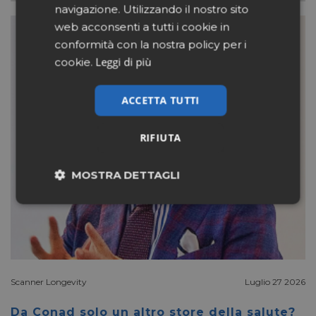
navigazione. Utilizzando il nostro sito
web acconsenti a tutti i cookie in
conformità con la nostra policy per i
Leggi di più
cookie.
ACCETTA TUTTI
RIFIUTA
MOSTRA DETTAGLI
Necessari
Marketing
Non classificati
Scanner Longevity
Luglio 27 2026
Da Conad solo un altro store della salute?