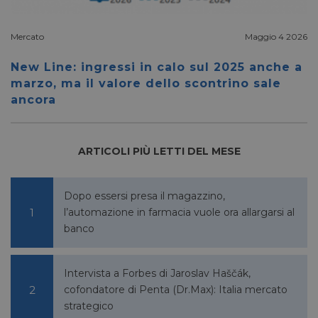
settimane
www.google.com
reCAP
impost
cookie
necessa
Mercato
Maggio 4 2026
(_GRE
quando
eseguit
New Line: ingressi in calo sul 2025 anche a
scopo d
marzo, ma il valore dello scontrino sale
la sua a
rischi.
ancora
ARTICOLI PIÙ LETTI DEL MESE
FORNITORE
NOME
SCADENZA
DESCRIZIONE
/
DOMINIO
__Secure-
.youtube.com
5 mesi 4
/
FORNITORE
Dopo essersi presa il magazzino,
NOME
SCADENZA
YNID
settimane
DOMINIO
l’automazione in farmacia vuole ora allargarsi al
li_gc
5 mesi 4
LinkedIn
banco
settimane
Corporation
.linkedin.com
Intervista a Forbes di Jaroslav Haščák,
cofondatore di Penta (Dr.Max): Italia mercato
_fbp
2 mesi 4
strategico
Meta Platform Inc.
settimane
.pharmacyscanner.it