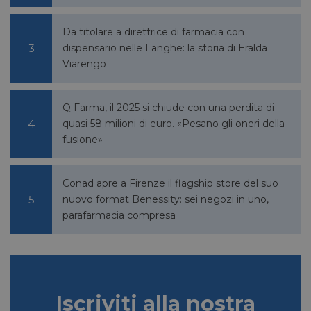
Da titolare a direttrice di farmacia con
dispensario nelle Langhe: la storia di Eralda
Viarengo
bcookie
1 anno
Microsoft
Corporation
.linkedin.com
Q Farma, il 2025 si chiude con una perdita di
quasi 58 milioni di euro. «Pesano gli oneri della
fusione»
lidc
1 giorno
Microsoft
Conad apre a Firenze il flagship store del suo
Corporation
.linkedin.com
nuovo format Benessity: sei negozi in uno,
parafarmacia compresa
YSC
Sessione
Google LLC
.youtube.com
Iscriviti alla nostra