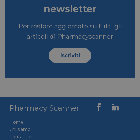
newsletter
__Secure-ROLLOUT_TOKEN
.youtube.com
5 mesi 4
settimane
Per restare aggiornato su tutti gli
articoli di Pharmacyscanner
VISITOR_INFO1_LIVE
5 mesi 4
Google LLC
Iscriviti
settimane
.youtube.com
Pharmacy Scanner
Home
Chi siamo
VISITOR_PRIVACY_METADATA
5 mesi 4
YouTube
settimane
Contattaci
.youtube.com