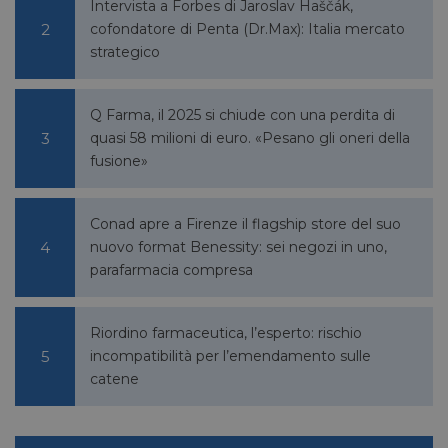
Intervista a Forbes di Jaroslav Haščák,
VISITOR_PRIVACY_METADATA
5 mesi 4
YouTube
settimane
.youtube.com
cofondatore di Penta (Dr.Max): Italia mercato
strategico
Q Farma, il 2025 si chiude con una perdita di
quasi 58 milioni di euro. «Pesano gli oneri della
fusione»
Conad apre a Firenze il flagship store del suo
nuovo format Benessity: sei negozi in uno,
parafarmacia compresa
Riordino farmaceutica, l’esperto: rischio
incompatibilità per l’emendamento sulle
catene