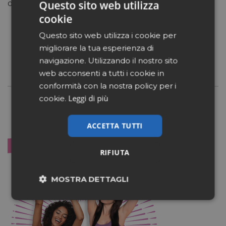
Questo sito web utilizza
della salute del benessere delle vie urinarie.
cookie
Scopri di più su Cistiset
Questo sito web utilizza i cookie per
migliorare la tua esperienza di
navigazione. Utilizzando il nostro sito
web acconsenti a tutti i cookie in
conformità con la nostra policy per i
Leggi di più
cookie.
ACCETTA TUTTI
RIFIUTA
MOSTRA DETTAGLI
Necessari
Marketing