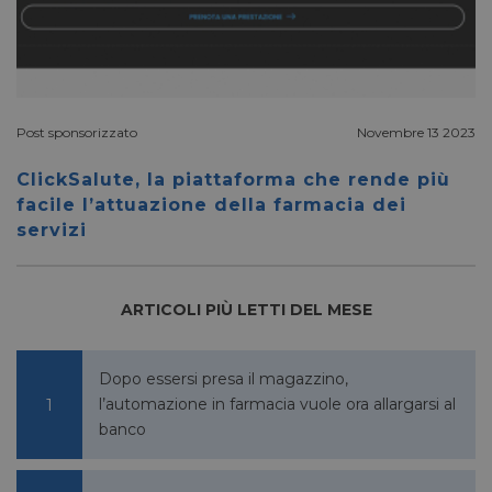
__Secure-ROLLOUT_TOKEN
.youtube.com
5 mesi 4
settimane
Post sponsorizzato
Novembre 13 2023
ClickSalute, la piattaforma che rende più
facile l’attuazione della farmacia dei
VISITOR_INFO1_LIVE
5 mesi 4
Google LLC
servizi
settimane
.youtube.com
ARTICOLI PIÙ LETTI DEL MESE
Dopo essersi presa il magazzino,
l’automazione in farmacia vuole ora allargarsi al
banco