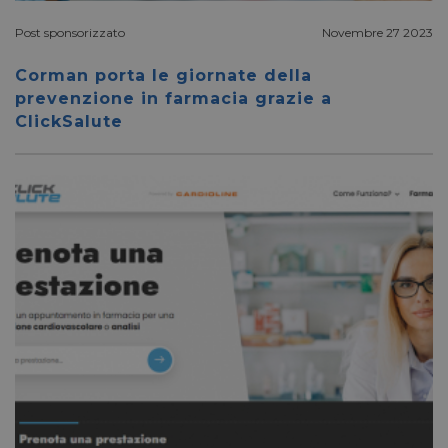
_fbp
2 mesi 4
Meta Platform Inc.
settimane
.pharmacyscanner.it
Post sponsorizzato
Novembre 27 2023
Corman porta le giornate della
prevenzione in farmacia grazie a
ClickSalute
bcookie
1 anno
Microsoft
Corporation
.linkedin.com
lidc
1 giorno
Microsoft
Corporation
.linkedin.com
YSC
Sessione
Google LLC
.youtube.com