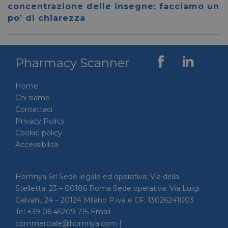
59 secondi
.vimeo.com
viene u
concentrazione delle insegne: facciamo un
per dis
tra uma
po’ di chiarezza
Ciò è
vantag
il sito 
fine di
rapporti
Pharmacy Scanner
sull'uti
proprio
__cf_bm
29 minuti
Cloudflare Inc.
Questo
Home
56 secondi
.linkedin.com
viene u
per dis
Chi siamo
tra uma
Contattaci
Ciò è
vantag
Privacy Policy
il sito 
fine di
Cookie policy
rapporti
Accessibilità
sull'uti
proprio
_GRECAPTCHA
5 mesi 4
Google LLC
Google
settimane
www.google.com
reCAP
Homnya Srl Sede legale ed operativa: Via della
impost
Stelletta, 23 – 00186 Roma Sede operativa: Via Luigi
cookie
necessa
Galvani, 24 – 20124 Milano P.iva e CF: 13026241003
(_GRE
quando
Tel +39 06 45209 715 Email
eseguit
commerciale@homnya.com |
scopo d