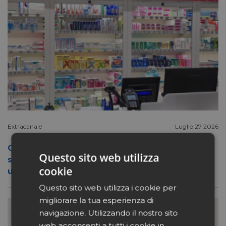
Extracanale
Luglio 27 2026
Conad apre a Firenze il flagship store del
Questo sito web utilizza
suo nuovo format Benessity: sei negozi in
cookie
uno, parafarmacia compresa
Questo sito web utilizza i cookie per
migliorare la tua esperienza di
navigazione. Utilizzando il nostro sito
web acconsenti a tutti i cookie in