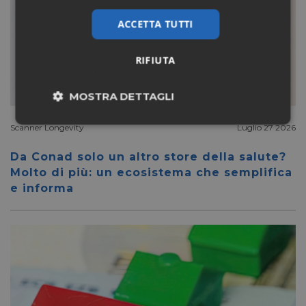
ACCETTA TUTTI
RIFIUTA
MOSTRA DETTAGLI
Necessari
Marketing
Scanner Longevity
Luglio 27 2026
Da Conad solo un altro store della salute?
Molto di più: un ecosistema che semplifica
Non classificati
e informa
Necessari
Marketing
Non classificati
I cookie necessari contribuiscono a rendere fruibile il