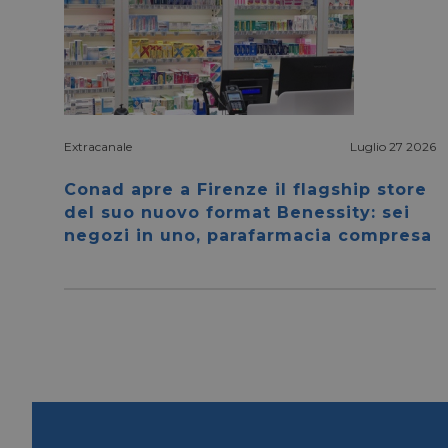
Extracanale
Luglio 27 2026
I cookie necessari con
e l'accesso alle aree 
Conad apre a Firenze il flagship store
del suo nuovo format Benessity: sei
NOME
negozi in uno, parafarmacia compresa
CookieScriptConse
__cf_bm
__cf_bm
_GRECAPTCHA