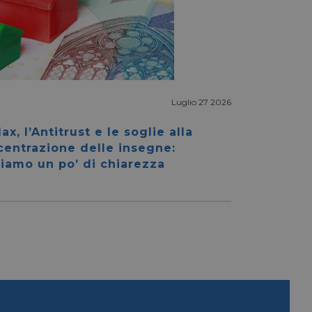
Luglio 27 2026
igazione sulle pagine
kie.
ax, l’Antitrust e le soglie alla
centrazione delle insegne:
iamo un po’ di chiarezza
ookie-Script.com per
dei visitatori. È
e-Script.com
e tra umani e bot.
fettuare rapporti
e tra umani e bot.
fettuare rapporti
sario