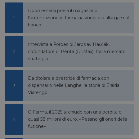
il sito 
fine di
Dopo essersi presa il magazzino,
rapporti
sull'uti
l’automazione in farmacia vuole ora allargarsi al
proprio
banco
_GRECAPTCHA
5 mesi 4
Google LLC
Google
settimane
www.google.com
reCAP
impost
cookie
Intervista a Forbes di Jaroslav Haščák,
necessa
cofondatore di Penta (Dr.Max): Italia mercato
(_GRE
quando
strategico
eseguit
scopo d
la sua a
rischi.
Da titolare a direttrice di farmacia con
dispensario nelle Langhe: la storia di Eralda
Viarengo
FORNITORE
NOME
SCADENZA
DESCRIZIONE
/
DOMINIO
Q Farma, il 2025 si chiude con una perdita di
__Secure-
.youtube.com
5 mesi 4
/
FORNITORE
NOME
SCADENZA
quasi 58 milioni di euro. «Pesano gli oneri della
YNID
settimane
DOMINIO
fusione»
li_gc
5 mesi 4
LinkedIn
settimane
Corporation