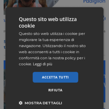
Questo sito web utilizza
cookie
Post sponsorizzato
Aprile 13 2026
Questo sito web utilizza i cookie per
migliorare la tua esperienza di
Storie di farmacie che evolvono:
navigazione. Utilizzando il nostro sito
tecnologia che libera, cura che cresce
web acconsenti a tutti i cookie in
conformità con la nostra policy per i
Leggi di più
cookie.
ACCETTA TUTTI
RIFIUTA
MOSTRA DETTAGLI