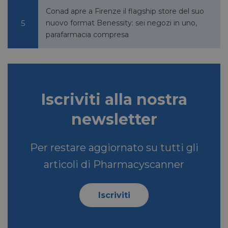
.linkedin.com
Conad apre a Firenze il flagship store del suo
nuovo format Benessity: sei negozi in uno,
parafarmacia compresa
_fbp
2 mesi 4
Meta Platform Inc.
settimane
.pharmacyscanner.it
Iscriviti alla nostra
newsletter
bcookie
1 anno
Microsoft
Corporation
.linkedin.com
Per restare aggiornato su tutti gli
articoli di Pharmacyscanner
lidc
1 giorno
Microsoft
Corporation
Iscriviti
.linkedin.com