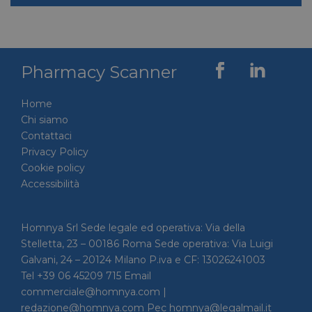
YSC
Sessione
Google LLC
.youtube.com
Pharmacy Scanner
__Secure-ROLLOUT_TOKEN
.youtube.com
5 mesi 4
settimane
Home
Chi siamo
Contattaci
Privacy Policy
Cookie policy
Accessibilità
VISITOR_INFO1_LIVE
5 mesi 4
Google LLC
settimane
.youtube.com
Homnya Srl Sede legale ed operativa: Via della
Stelletta, 23 – 00186 Roma Sede operativa: Via Luigi
Galvani, 24 – 20124 Milano P.iva e CF: 13026241003
Tel +39 06 45209 715 Email
commerciale@homnya.com |
redazione@homnya.com Pec homnya@legalmail.it