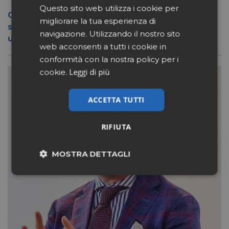
Questo sito web utilizza i cookie per
Conad apre a Firenze il flagship store del
migliorare la tua esperienza di
suo nuovo format Benessity: sei negozi in
navigazione. Utilizzando il nostro sito
uno, parafarmacia compresa
web acconsenti a tutti i cookie in
conformità con la nostra policy per i
Leggi di più
cookie.
ACCETTA TUTTI
RIFIUTA
MOSTRA DETTAGLI
Necessari
Marketing
Non classificati