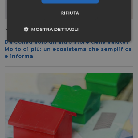
RIFIUTA
MOSTRA DETTAGLI
Scanner Longevity
Luglio 27 2026
Da Conad solo un altro store della salute?
Necessari
Marketing
Molto di più: un ecosistema che semplifica
e informa
Non classificati
Necessari
Marketing
Non classificati
I cookie necessari contribuiscono a rendere fruibile il
sito web abilitandone funzionalità di base quali la
navigazione sulle pagine e l'accesso alle aree
protette del sito. Il sito web non è in grado di