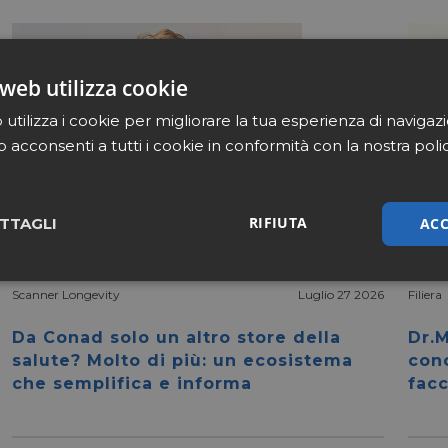
web utilizza cookie
utilizza i cookie per migliorare la tua esperienza di navigaz
b acconsenti a tutti i cookie in conformità con la nostra poli
RIFIUTA
ACC
TTAGLI
sari
Marketing
Non cla
Scanner Longevity
Luglio 27 2026
Filiera
Da Conad solo un altro store della
Dr.M
salute? Molto di più: un ecosistema
con
che semplifica e informa
facc
Necessari
Marketing
Non classificati