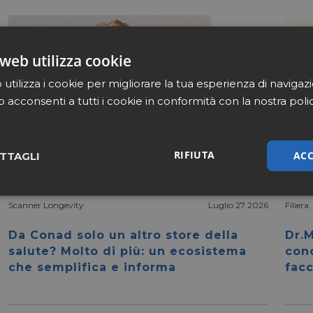
web utilizza cookie
utilizza i cookie per migliorare la tua esperienza di navigaz
b acconsenti a tutti i cookie in conformità con la nostra poli
RIFIUTA
ACC
TTAGLI
sari
Marketing
Non cla
Scanner Longevity
Luglio 27 2026
Filiera
Da Conad solo un altro store della
Dr.M
salute? Molto di più: un ecosistema
con
che semplifica e informa
facc
Necessari
Marketing
Non classificati