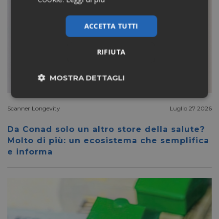
ACCETTA TUTTI
RIFIUTA
MOSTRA DETTAGLI
Necessari
Marketing
Scanner Longevity
Luglio 27 2026
Da Conad solo un altro store della salute?
Non classificati
Molto di più: un ecosistema che semplifica
e informa
Necessari
Marketing
Non classificati