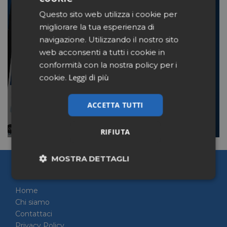
Questo sito web utilizza i cookie per
UNICLUB, SUPERATE LE
migliorare la tua esperienza di
30MILA RECENSIONI
navigazione. Utilizzando il nostro sito
CERTIFICATE SULLE
web acconsenti a tutti i cookie in
FARMACIE ASSOCIATE AL
conformità con la nostra policy per i
NETWORK
Leggi di più
cookie.
ACCETTA TUTTI
LEGGI
RIFIUTA
MOSTRA DETTAGLI
Pharmacy Scanner
Necessari
Marketing
Home
Chi siamo
Contattaci
Non classificati
Privacy Policy