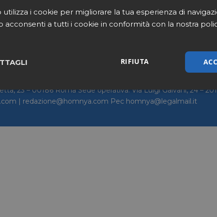
utilizza i cookie per migliorare la tua esperienza di navigaz
b acconsenti a tutti i cookie in conformità con la nostra poli
me
Chi siamo
Contattaci
Privacy Policy
Co
RIFIUTA
ACC
TTAGLI
letta, 23 – 00186 Roma Sede operativa: Via Luigi Galvani, 24 – 2
sari
Marketing
Non cla
a.com | redazione@homnya.com Pec homnya@legalmail.it
Necessari
Marketing
Non classificati
tribuiscono a rendere fruibile il sito web abilitandone funzionalità di base quali la nav
protette del sito. Il sito web non è in grado di funzionare correttamente senza questi coo
/
FORNITORE
SCADENZA
DESCRIZIONE
DOMINIO