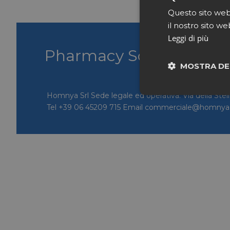
Questo sito web 
il nostro sito we
Leggi di più
Pharmacy Scanner
Ho
MOSTRA DE
Homnya Srl Sede legale ed operativa: Via della Stel
Neces
Tel +39 06 45209 715 Email commerciale@homny
I cookie necessari con
e l'accesso alle aree 
NOME