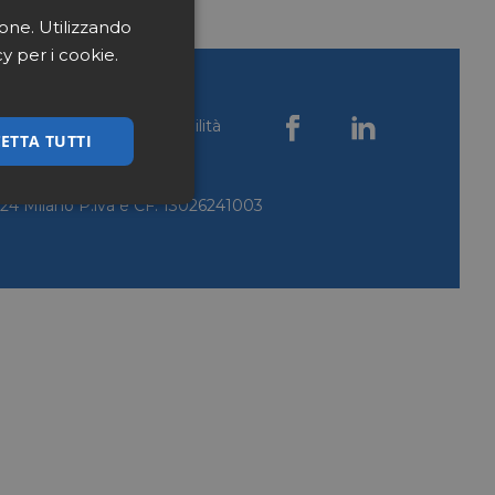
ione. Utilizzando
cy per i cookie.
okie policy
Accessibilità
ETTA TUTTI
0124 Milano P.iva e CF: 13026241003
ssificati
igazione sulle pagine
kie.