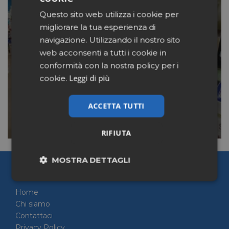
Questo sito web utilizza i cookie per
IL GLUTEN FREE VALE
migliorare la tua esperienza di
ORMAI 320 MILIONI
navigazione. Utilizzando il nostro sito
GRAZIE ANCHE AI CELIACI
web acconsenti a tutti i cookie in
“PER MODA”
conformità con la nostra policy per i
Leggi di più
cookie.
LEGGI
ACCETTA TUTTI
RIFIUTA
MOSTRA DETTAGLI
Pharmacy Scanner
Necessari
Marketing
Home
Chi siamo
Contattaci
Non classificati
Privacy Policy