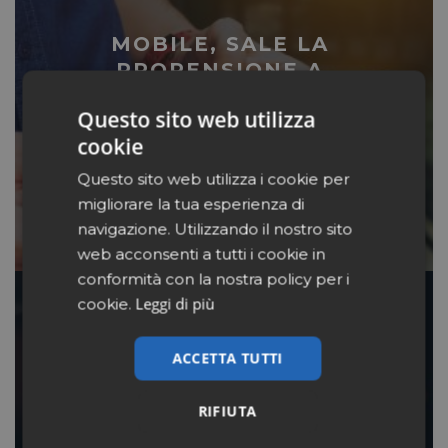
MOBILE, SALE LA
PROPENSIONE A
DIGITALIZZARE CARTE
Questo sito web utilizza
FEDELTÀ E ADV
cookie
Questo sito web utilizza i cookie per
LEGGI
migliorare la tua esperienza di
navigazione. Utilizzando il nostro sito
web acconsenti a tutti i cookie in
conformità con la nostra policy per i
Leggi di più
cookie.
NIELSEN, 30 MILIONI GLI
ACCETTA TUTTI
ITALIANI CHE NAVIGANO.
E 2 SU 3 PER FARE
RIFIUTA
SHOPPING