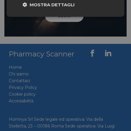
MOSTRA DETTAGLI
LEGGI
Necessari
Marketing
Non classificati
Pharmacy Scanner
Home
Chi siamo
Contattaci
Necessari
Marketing
Non classificati
Privacy Policy
I cookie necessari contribuiscono a rendere fruibile il
Cookie policy
sito web abilitandone funzionalità di base quali la
Accessibilità
navigazione sulle pagine e l'accesso alle aree
protette del sito. Il sito web non è in grado di
funzionare correttamente senza questi cookie.
Homnya Srl Sede legale ed operativa: Via della
/
FORNITORE
NOME
SCADENZA
DESCRI
DOMINIO
Stelletta, 23 – 00186 Roma Sede operativa: Via Luigi