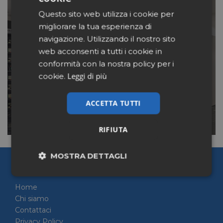
Questo sito web utilizza i cookie per
FARMACIA DOPO LA
migliorare la tua esperienza di
QUARANTENA: COME
navigazione. Utilizzando il nostro sito
GESTIRE CODA E SPAZIO
web acconsenti a tutti i cookie in
VENDITA
conformità con la nostra policy per i
Leggi di più
cookie.
LEGGI
ACCETTA TUTTI
RIFIUTA
MOSTRA DETTAGLI
Pharmacy Scanner
Necessari
Marketing
Home
Chi siamo
Contattaci
Non classificati
Privacy Policy