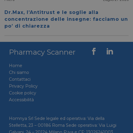
__cf_bm
28 minuti
Cloudflare Inc.
Questo
59 secondi
.vimeo.com
viene u
Dr.Max, l’Antitrust e le soglie alla
per dis
tra uma
concentrazione delle insegne: facciamo un
Ciò è
po’ di chiarezza
vantag
il sito 
fine di
rapporti
sull'uti
proprio
Pharmacy Scanner
__cf_bm
29 minuti
Cloudflare Inc.
Questo
56 secondi
.linkedin.com
viene u
per dis
Home
tra uma
Ciò è
Chi siamo
vantag
Contattaci
il sito 
fine di
Privacy Policy
rapporti
Cookie policy
sull'uti
proprio
Accessibilità
_GRECAPTCHA
5 mesi 4
Google LLC
Google
settimane
www.google.com
reCAP
impost
cookie
Homnya Srl Sede legale ed operativa: Via della
necessa
Stelletta, 23 – 00186 Roma Sede operativa: Via Luigi
(_GRE
quando
Galvani, 24 – 20124 Milano P.iva e CF: 13026241003