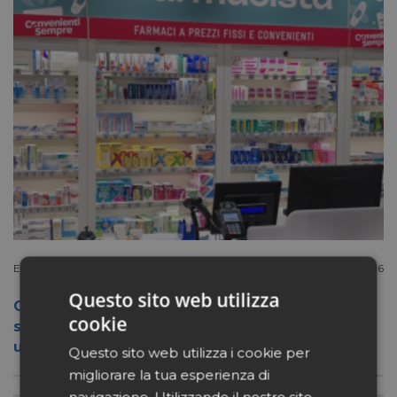
Extracanale
Luglio 27 2026
Questo sito web utilizza
Conad apre a Firenze il flagship store del
cookie
suo nuovo format Benessity: sei negozi in
uno, parafarmacia compresa
Questo sito web utilizza i cookie per
migliorare la tua esperienza di