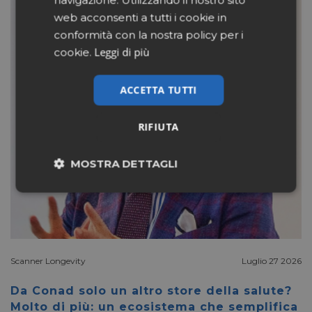
navigazione. Utilizzando il nostro sito
web acconsenti a tutti i cookie in
conformità con la nostra policy per i
Leggi di più
cookie.
ACCETTA TUTTI
RIFIUTA
MOSTRA DETTAGLI
Necessari
Marketing
Non classificati
Scanner Longevity
Luglio 27 2026
Da Conad solo un altro store della salute?
Molto di più: un ecosistema che semplifica