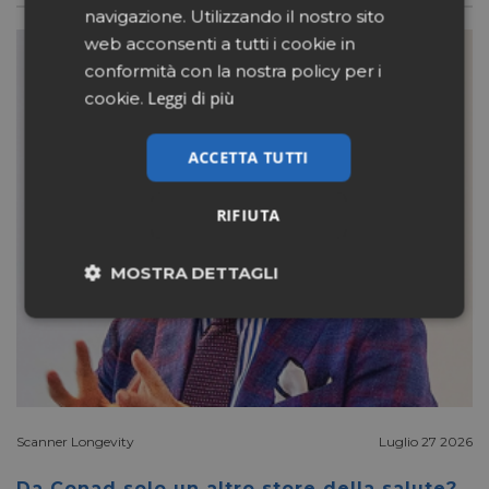
navigazione. Utilizzando il nostro sito
web acconsenti a tutti i cookie in
conformità con la nostra policy per i
Leggi di più
cookie.
ACCETTA TUTTI
RIFIUTA
MOSTRA DETTAGLI
Necessari
Marketing
Non classificati
Scanner Longevity
Luglio 27 2026
Da Conad solo un altro store della salute?