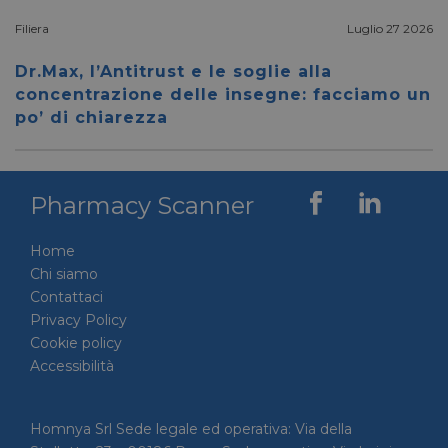
corrett
Filiera
Luglio 27 2026
__cf_bm
28 minuti
Cloudflare Inc.
Questo
59 secondi
.vimeo.com
viene u
per dis
Dr.Max, l’Antitrust e le soglie alla
tra uma
Ciò è
concentrazione delle insegne: facciamo un
vantag
po’ di chiarezza
il sito 
fine di
rapporti
sull'uti
proprio
Pharmacy Scanner
__cf_bm
29 minuti
Cloudflare Inc.
Questo
56 secondi
.linkedin.com
viene u
per dis
tra uma
Home
Ciò è
vantag
Chi siamo
il sito 
Contattaci
fine di
rapporti
Privacy Policy
sull'uti
proprio
Cookie policy
Accessibilità
_GRECAPTCHA
5 mesi 4
Google LLC
Google
settimane
www.google.com
reCAP
impost
cookie
necessa
Homnya Srl Sede legale ed operativa: Via della
(_GRE