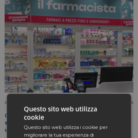
Extracanale
Luglio 27 2026
Questo sito web utilizza
Conad apre a Firenze il flagship store del
cookie
suo nuovo format Benessity: sei negozi in
Questo sito web utilizza i cookie per
uno, parafarmacia compresa
migliorare la tua esperienza di