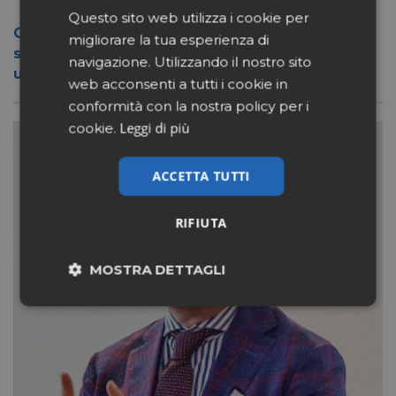
Questo sito web utilizza i cookie per
Conad apre a Firenze il flagship store del
migliorare la tua esperienza di
suo nuovo format Benessity: sei negozi in
navigazione. Utilizzando il nostro sito
uno, parafarmacia compresa
web acconsenti a tutti i cookie in
conformità con la nostra policy per i
Leggi di più
cookie.
ACCETTA TUTTI
RIFIUTA
MOSTRA DETTAGLI
Necessari
Marketing
Non classificati