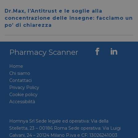
__cf_bm
28 minuti
Cloudflare Inc.
Questo
59 secondi
.vimeo.com
viene u
Dr.Max, l’Antitrust e le soglie alla
per dis
tra uma
concentrazione delle insegne: facciamo un
Ciò è
po’ di chiarezza
vantag
il sito 
fine di
rapporti
sull'uti
proprio
Pharmacy Scanner
__cf_bm
29 minuti
Cloudflare Inc.
Questo
56 secondi
.linkedin.com
viene u
per dis
Home
tra uma
Chi siamo
Ciò è
vantag
Contattaci
il sito 
fine di
Privacy Policy
rapporti
Cookie policy
sull'uti
proprio
Accessibilità
_GRECAPTCHA
5 mesi 4
Google LLC
Google
settimane
www.google.com
reCAP
impost
Homnya Srl Sede legale ed operativa: Via della
cookie
necessa
Stelletta, 23 – 00186 Roma Sede operativa: Via Luigi
(_GRE
quando
Galvani, 24 – 20124 Milano P.iva e CF: 13026241003