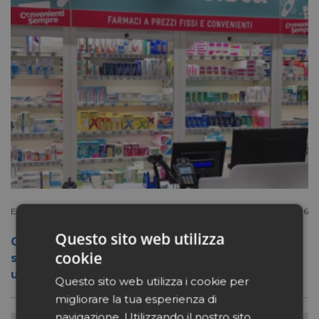
Extracanale
Luglio 27 2026
Questo sito web utilizza
Conad apre a Firenze il flagship store del
cookie
suo nuovo format Benessity: sei negozi in
uno, parafarmacia compresa
Questo sito web utilizza i cookie per
migliorare la tua esperienza di
navigazione. Utilizzando il nostro sito